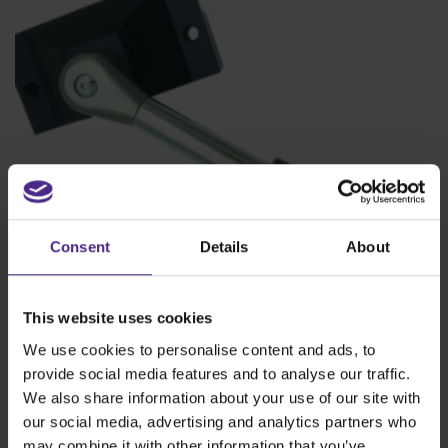
Consent
Details
About
This website uses cookies
We use cookies to personalise content and ads, to
provide social media features and to analyse our traffic.
Gruppo impugnatura di azionamento/alloggiamento
We also share information about your use of our site with
del morsetto SteelTrak e Excalibur
our social media, advertising and analytics partners who
may combine it with other information that you’ve