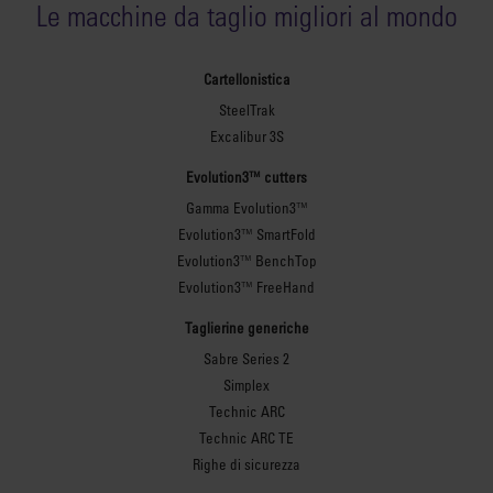
Le macchine da taglio migliori al mondo
Cartellonistica
SteelTrak
Excalibur 3S
Evolution3™ cutters
Gamma Evolution3™
Evolution3™ SmartFold
Evolution3™ BenchTop
Evolution3™ FreeHand
Taglierine generiche
Sabre Series 2
Simplex
Technic ARC
Technic ARC TE
Righe di sicurezza