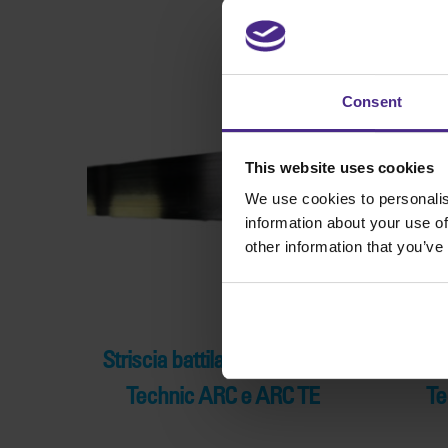
Consent
This website uses cookies
We use cookies to personalis
information about your use of
other information that you’ve
Striscia battilama (2032 mm)
Stris
Technic ARC e ARC TE
Te