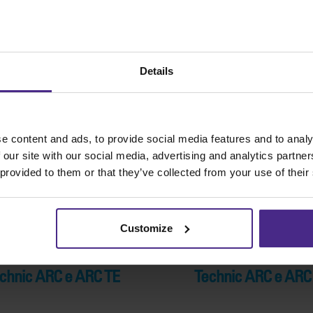
Details
e content and ads, to provide social media features and to analy
 our site with our social media, advertising and analytics partn
 provided to them or that they’ve collected from your use of their
Customize
cia battilama (2540 mm)
Striscia battilama (30
chnic ARC e ARC TE
Technic ARC e ARC