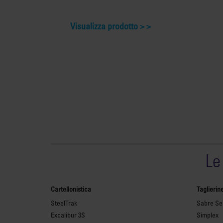
Visualizza prodotto >
Le
Cartellonistica
Taglierin
SteelTrak
Sabre Ser
Excalibur 3S
Simplex