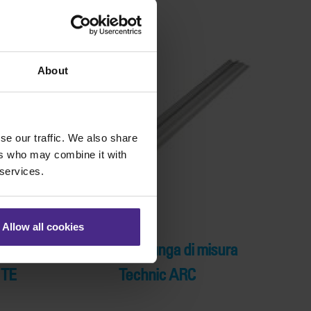
About
se our traffic. We also share
ers who may combine it with
 services.
Allow all cookies
48 mm)
Braccio prolunga di misura
 TE
Technic ARC