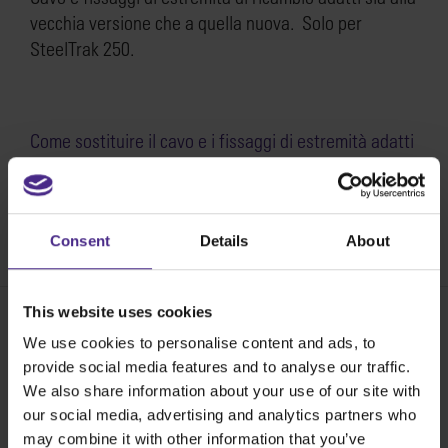
vecchia versione che a quella nuova. Solo per
SteelTrak 250.
Come sostituire il cavo e i fissaggi di estremità adatti
sia alla vecchia versione di SteelTrak 250 che a quella
nuova >
SKU:
SS33-063
Consent
Details
About
This website uses cookies
We use cookies to personalise content and ads, to
Share:
provide social media features and to analyse our traffic.
We also share information about your use of our site with
our social media, advertising and analytics partners who
may combine it with other information that you’ve