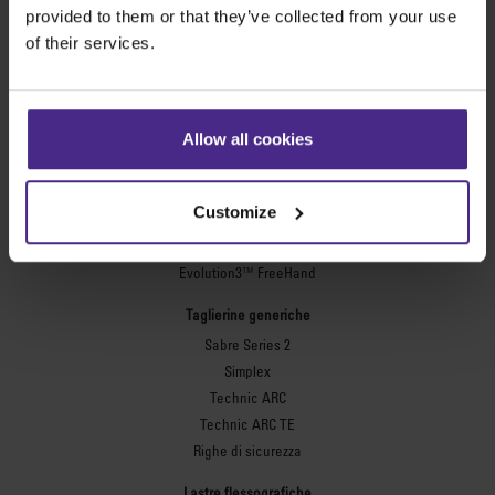
Le macchine da taglio migliori al mondo
provided to them or that they’ve collected from your use
of their services.
Cartellonistica
SteelTrak
Excalibur 3S
Allow all cookies
Evolution3™ cutters
Gamma Evolution3™
Customize
Evolution3™ SmartFold
Evolution3™ BenchTop
Evolution3™ FreeHand
Taglierine generiche
Sabre Series 2
Simplex
Technic ARC
Technic ARC TE
Righe di sicurezza
Lastre flessografiche