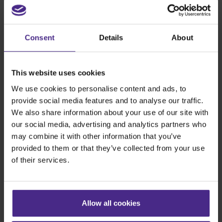
Share:
Consent
Details
About
Le macchine da taglio migliori al mondo
This website uses cookies
Cartellonistica
We use cookies to personalise content and ads, to
provide social media features and to analyse our traffic.
SteelTrak
We also share information about your use of our site with
Excalibur 3S
our social media, advertising and analytics partners who
Evolution3™ cutters
may combine it with other information that you’ve
Gamma Evolution3™
provided to them or that they’ve collected from your use
Evolution3™ SmartFold
of their services.
Evolution3™ BenchTop
Evolution3™ FreeHand
Taglierine generiche
Allow all cookies
Sabre Series 2