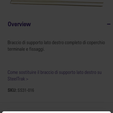
Overview
Braccio di supporto lato destro completo di coperchio
terminale e fissaggi.
Come sostituire il braccio di supporto lato destro su
SteelTrak >
SKU:
SS31-016