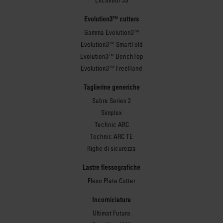
Evolution3™ cutters
Gamma Evolution3™
Evolution3™ SmartFold
Evolution3™ BenchTop
Evolution3™ FreeHand
Taglierine generiche
Sabre Series 2
Simplex
Technic ARC
Technic ARC TE
Righe di sicurezza
Lastre flessografiche
Flexo Plate Cutter
Incorniciatura
Ultimat Futura