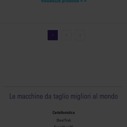
Visualizza prodotto >
1
2
Le macchine da taglio migliori al mondo
Cartellonistica
SteelTrak
Excalibur 3S