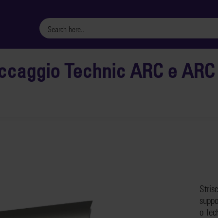
loccaggio Technic ARC e ARC
Strisc
suppo
o Tec