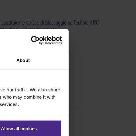
sostituire le strisce di bloccaggio su Technic ARC
0” o Technic ARC TE 150-60” >
:
KT60-152
About
se our traffic. We also share
ers who may combine it with
 services.
Allow all cookies