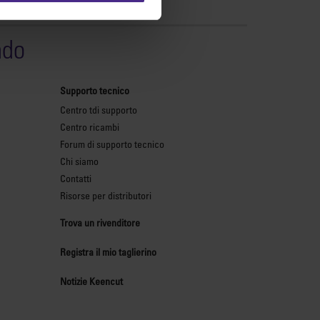
ndo
Supporto tecnico
Centro tdi supporto
Centro ricambi
Forum di supporto tecnico
Chi siamo
Contatti
Risorse per distributori
Trova un rivenditore
Registra il mio taglierino
Notizie Keencut