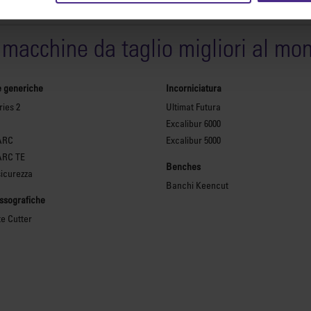
 macchine da taglio migliori al mo
e generiche
Incorniciatura
ies 2
Ultimat Futura
Excalibur 6000
ARC
Excalibur 5000
ARC TE
Benches
sicurezza
Banchi Keencut
essografiche
te Cutter