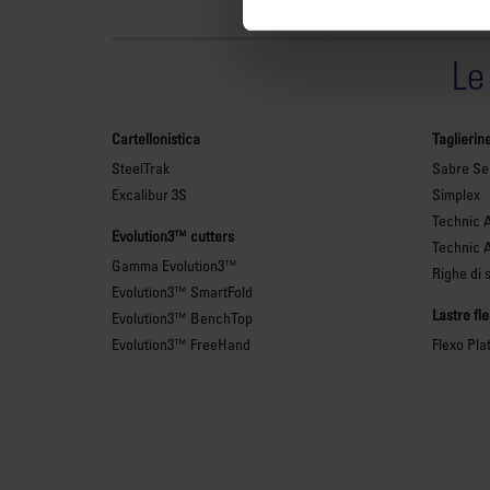
Le
Cartellonistica
Taglierin
SteelTrak
Sabre Ser
Excalibur 3S
Simplex
Technic 
Evolution3™ cutters
Technic 
Gamma Evolution3™
Righe di 
Evolution3™ SmartFold
Lastre fl
Evolution3™ BenchTop
Evolution3™ FreeHand
Flexo Pla