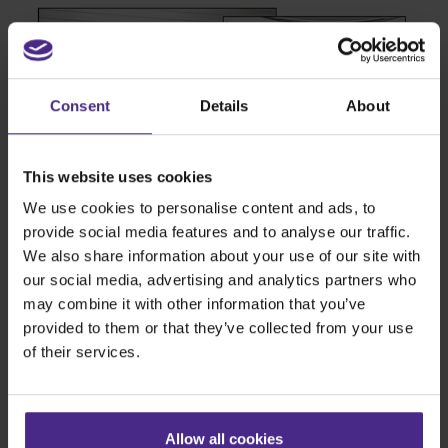
Consent
Details
About
This website uses cookies
We use cookies to personalise content and ads, to
provide social media features and to analyse our traffic.
We also share information about your use of our site with
5. Inserire la nuova molla
our social media, advertising and analytics partners who
may combine it with other information that you’ve
Posizionare la nuova molla, assicurandosi che il piedino sia
provided to them or that they’ve collected from your use
posizionato nella fessura più bassa, come mostrato.
of their services.
Successivamente, posizionare i componenti del cuscinetto sulla
base dell’albero esagonale, assicurandosi che siano puliti da
qualsiasi detrito o corrosione. Se sono secchi, lubrificare con
Allow all cookies
vaselina (vaselina), o un buon grasso a base di litio