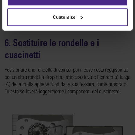
Customize
6. Sostituire le rondelle e i
cuscinetti
Posizionare una rondella di spinta, poi il cuscinetto reggispinta,
poi un’altra rondella di spinta. Infine, sollevate l’estremità lunga
(A) della molla appena fuori dalla sua fessura, come mostrato.
Questo solleverà leggermente i componenti del cuscinetto