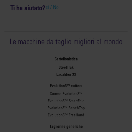
Ti ha aiutato?
sì /
No
Le macchine da taglio migliori al mondo
Cartellonistica
SteelTrak
Excalibur 3S
Evolution3™ cutters
Gamma Evolution3™
Evolution3™ SmartFold
Evolution3™ BenchTop
Evolution3™ FreeHand
Taglierine generiche