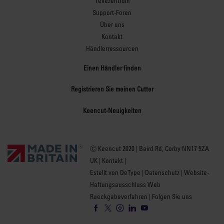
Teilezentrum
Support-Foren
Über uns
Kontakt
Händlerressourcen
Einen Händler finden
Registrieren Sie meinen Cutter
Keencut-Neuigkeiten
Ⓒ Keencut 2020 | Baird Rd, Corby NN17 5ZA
UK |
Kontakt
|
Estellt von DeType
|
Datenschutz
|
Website-
Haftungsausschluss Web
Rueckgabeverfahren
| Folgen Sie uns