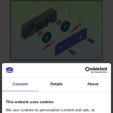
Consent
Details
About
Share:
This website uses cookies
Fanden Sie dies
Ja /
We use cookies to personalise content and ads, to