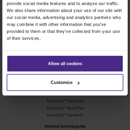
provide social media features and to analyse our traffic.
Nee
nützlich?
We also share information about your use of our site with
our social media, advertising and analytics partners who
may combine it with other information that you’ve
provided to them or that they’ve collected from your use
Die besten Schneidegeräte der Welt
of their services.
Werbetechnik
Allow all cookies
SteelTrak
Excalibur 3S
Customize
Evolution3™ cutters
Evolution3™-Reihe
Evolution3™ SmartFold
Evolution3™ BenchTop
Evolution3™ FreeHand
Universal-Schneidegeräte