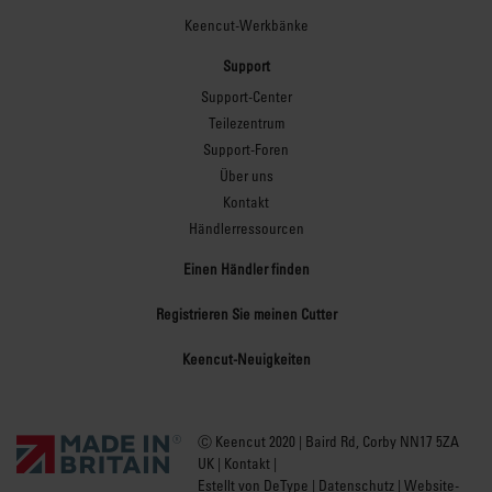
Oberfläche
Keencut-Werkbänke
Support
Einstellbare Füße
Support-Center
ermöglichen eine exakte
Teilezentrum
Nivellierung auf
Support-Foren
unebenen Böden und
Über uns
gewährleisten die für
Kontakt
eine präzise
Händlerressourcen
Schnittgenauigkeit
erforderliche Planheit.
Einen Händler finden
Registrieren Sie meinen Cutter
Keencut-Neuigkeiten
Trägerverlängerung
Ⓒ Keencut 2020 | Baird Rd, Corby NN17 5ZA
Dank der äußerst robusten
UK |
Kontakt
|
Proteus-Bauweise lässt sich
Estellt von DeType
|
Datenschutz
|
Website-