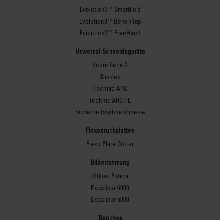
Oberfläche
zuverlässige Schnitte
Evolution3™ SmartFold
gewährleisten eine
über die gesamte Länge
Evolution3™ BenchTop
zuverlässige und präzise
der Schneidstange zu
Evolution3™ FreeHand
Genauigkeit bei jedem
gewährleisten. Die
Universal-Schneidegeräte
Schnitt.
Proteus-Bauweise
Sabre Serie 2
erleichtert die Montage;
Erfahren Sie mehr über
Simplex
die internen
die BenchTop-
Technic ARC
Befestigungselemente
Werkbank >
Technic ARC TE
sind zwecks bündigem
Sicherheitsschneidlineale
Finish und maximaler
Sicherheit bei starker
Flexodruckplatten
Belastung verdeckt.
Flexo Plate Cutter
Bilderrahmung
Ultimat Futura
Excalibur 6000
Anpassbare,
Excalibur 5000
ebene
Benches