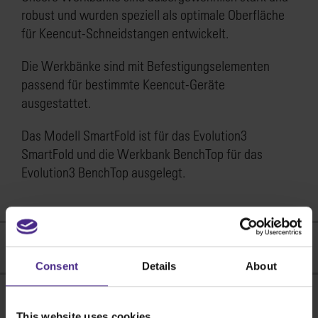
robust und wurden speziell als optimale Oberfläche
für Keencut-Schneidstangen entwickelt.
Die Werkbänke sind mit Befestigungselementen
passend für bestimmte Keencut-Geräte
ausgestattet.
Das Modell SmartFold ist für das Evolution3
SmartFold und die Werkbank BenchTop für das
Evolution3 BenchTop ausgelegt.
Productaanbod
Consent
Details
About
Nützliche Links
SmartFold-
This website uses cookies