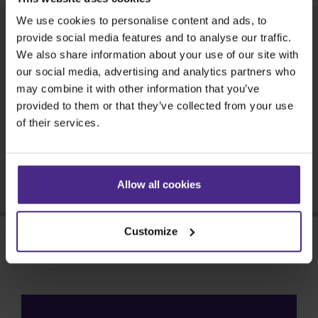
Werkbank
We use cookies to personalise content and ads, to
Produktbroschüre
provide social media features and to analyse our traffic.
Die SmartFold-Werkbank
We also share information about your use of our site with
Herunterladen >
wurde speziell als
our social media, advertising and analytics partners who
optimaler Schneidtisch für
may combine it with other information that you’ve
Verkaufsstellen
das Evolution3 SmartFold
provided to them or that they’ve collected from your use
entwickelt. Ein
Händlersuche >
of their services.
integriertes, extrem
starkes Extrusionsprofil
Brauchen Sie Hilfe?
sorgt dafür, dass das
Schneidegerät direkt an
Support finden >
Allow all cookies
der Werkbank befestigt
werden kann. Die
Customize
vollkommene Stabilität
Merkmale
und perfekt flache
Oberfläche gewährleisten
eine zuverlässige und
präzise Genauigkeit bei
Stark, sicher und