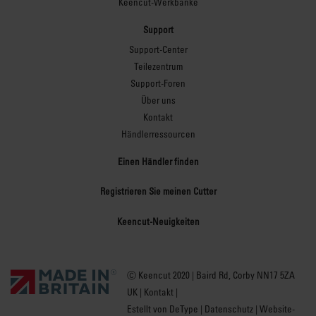
Keencut-Werkbänke
Schneidegeräts. Das
weiche Silikonband an
Support
der Unterseite des
Support-Center
Schneidegeräts sichert
Teilezentrum
und schützt das Material
Support-Foren
und verhindert
Über uns
Bewegungen während
Kontakt
des Einsatzes. Das
Händlerressourcen
Simplex ist sofort
Einen Händler finden
einsetzbar und auf
gebrauchsfertige
Registrieren Sie meinen Cutter
Genauigkeit kalibriert.
Dank des Designs bleibt
Keencut-Neuigkeiten
diese Genauigkeit bei nur
minimaler Wartung
erhalten.
Ⓒ Keencut 2020 | Baird Rd, Corby NN17 5ZA
UK |
Kontakt
|
Estellt von DeType
|
Datenschutz
|
Website-