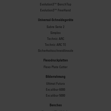
Evolution3™ BenchTop
Schneidmatte
Doppelt geschliffene, beidseitig verwendbare
Evolution3™ FreeHand
erforderlich. Bitte
Klinge – perfekt zum Schneiden aller Arten von
beachten Sie, dass die
Universal-Schneidegeräte
Materialien
Schneidmatte nicht im
Sabre Serie 2
Lieferumfang enthalten
Produktinformation >
Simplex
ist.
Technic ARC
Technic ARC TE
Sicherheitsschneidlineale
Flexodruckplatten
Perfekte
Flexo Plate Cutter
Genauigkeit
Bilderrahmung
Ultimat Futura
Das Simplex schneidet
Excalibur 6000
gerade Schnitte mit einer
Excalibur 5000
garantierten Genauigkeit
von 1,0 mm entlang der
Benches
gesamten Länge des