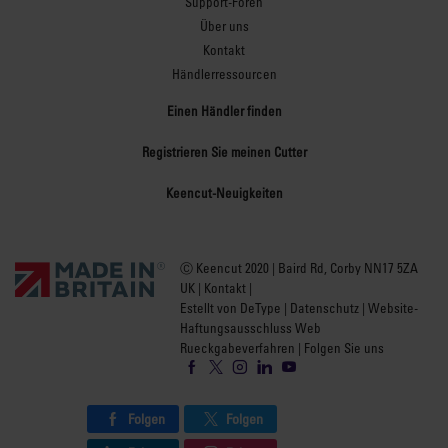
Support-Foren
sind zwecks bündigem
Über uns
Finish und maximaler
Kontakt
Sicherheit bei starker
Händlerressourcen
Belastung verdeckt.
Einen Händler finden
Registrieren Sie meinen Cutter
Keencut-Neuigkeiten
Anpassbare,
ebene
Ⓒ Keencut 2020 | Baird Rd, Corby NN17 5ZA
Oberfläche
UK |
Kontakt
|
Estellt von DeType
|
Datenschutz
|
Website-
Haftungsausschluss Web
Einstellbare Füße
Rueckgabeverfahren
| Folgen Sie uns
ermöglichen eine exakte
Nivellierung auf
unebenen Böden und
Folgen
Folgen
gewährleisten die für