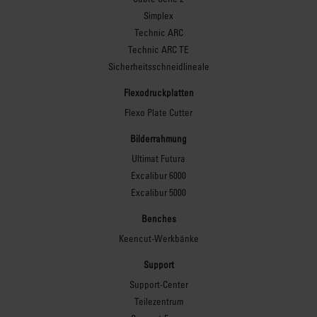
erforderlich ist. Die
Simplex
einzigartige patentierte
Technic ARC
Proteus-Bauweise
Technic ARC TE
ermöglicht eine sichere
Sicherheitsschneidlineale
und feste Werkbank, die
nicht mit der Zeit an
Flexodruckplatten
Stabilität verliert. Stärke
Flexo Plate Cutter
und Stabilität sind
Bilderrahmung
entscheidend, um eine
Ultimat Futura
optimale Klemmwirkung
Excalibur 6000
und wiederholbare,
Excalibur 5000
zuverlässige Schnitte
über die gesamte Länge
Benches
der Schneidstange zu
Keencut-Werkbänke
gewährleisten. Die
Proteus-Bauweise
Support
erleichtert die Montage;
Support-Center
die internen
Teilezentrum
Befestigungselemente