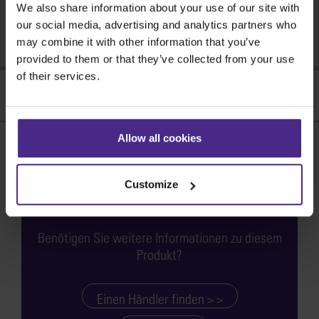
We also share information about your use of our site with
Brauchen Sie Hilfe?
our social media, advertising and analytics partners who
Support finden >
may combine it with other information that you’ve
provided to them or that they’ve collected from your use
of their services.
Merkmale
Allow all cookies
Abmessungen
Direkte
Customize
Befestigung für
maximale
Benötigen Sie weitere Informationen zu diesem
Festigkeit
Produkt?
Die Evolution3 SmartFold
Schneidstange wird mit
Einen Händler finden > >
einem extrem starken