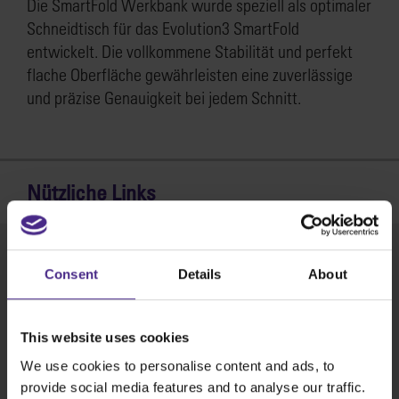
Die SmartFold Werkbank wurde speziell als optimaler
Schneidtisch für das Evolution3 SmartFold
entwickelt. Die vollkommene Stabilität und perfekt
flache Oberfläche gewährleisten eine zuverlässige
und präzise Genauigkeit bei jedem Schnitt.
Nützliche Links
Produktbroschüre
Consent
Details
About
Herunterladen >
Verkaufsstellen
This website uses cookies
We use cookies to personalise content and ads, to
Händlersuche >
provide social media features and to analyse our traffic.