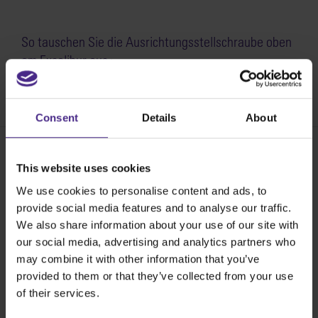
So tauschen Sie die Ausrichtungsstellschraube oben
am Excalibur aus >
SKU:
SE01-022
Consent
Details
About
This website uses cookies
Share:
We use cookies to personalise content and ads, to
provide social media features and to analyse our traffic.
We also share information about your use of our site with
Die besten Schneidegeräte der Welt
our social media, advertising and analytics partners who
may combine it with other information that you’ve
provided to them or that they’ve collected from your use
Werbetechnik
of their services.
SteelTrak