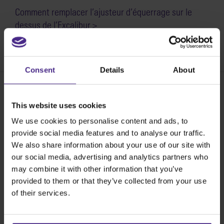
Comment remplacer l’ajusteur d’équerrage sur le
dessus de l’Excalibur >
SKU:
SE01-022
Consent
Details
About
This website uses cookies
Share:
We use cookies to personalise content and ads, to
provide social media features and to analyse our traffic.
We also share information about your use of our site with
Les meilleures machines de coupe au
our social media, advertising and analytics partners who
monde
may combine it with other information that you’ve
provided to them or that they’ve collected from your use
of their services.
Fabrication d’enseignes
SteelTrak
Excalibur 3S