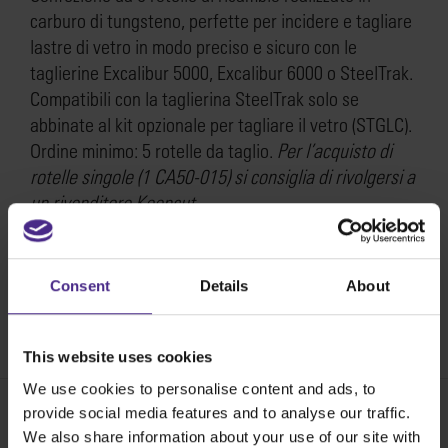
carburo di tungsteno, perfette per incidere e tagliare
lastre di vetro in modo preciso e sicuro con le
taglierine Excalibur 5000, Excalibur 6000 o SteelTrak.
Compatibili con la taglierina SteelTrak solo se
abbinate al kit opzionale per tagliare il vetro (STGLC).
Ordine minimo: 5 rotelle da taglio.
Per l’acquisto di
rotelle singole (1 CA50-015) si consiglia di rivolgersi a
un rivenditore Keencut.
Compatibili anche con le seguenti macchine fuori
produzione: Excalibur 1000, Excalibur 3000, Excalibur
Consent
Details
About
1000X
SKU:
CA50-015
This website uses cookies
We use cookies to personalise content and ads, to
provide social media features and to analyse our traffic.
We also share information about your use of our site with