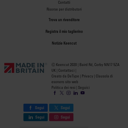
Contatti
Risorse per distributori
Trova un rivenditore
Registra il mio taglierino
Notizie Keencut
Ⓒ Keencut 2020 | Baird Rd, Corby NN17 5ZA
UK |
Contattaci
|
Creato da DeType
|
Privacy
|
Clausola di
esonero sito web
Politica dei resi
| Seguici
Segui
Segui
Segui
Segui