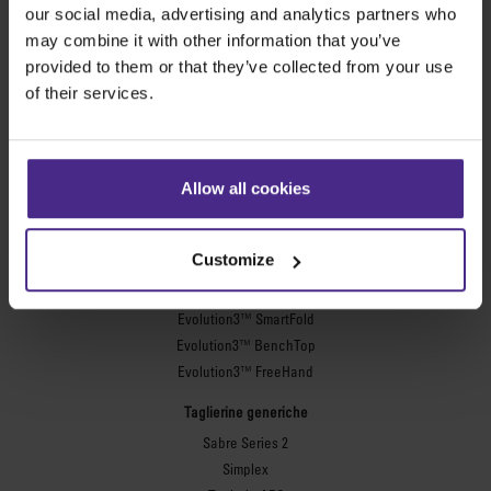
Share:
our social media, advertising and analytics partners who
may combine it with other information that you’ve
provided to them or that they’ve collected from your use
of their services.
Le macchine da taglio migliori al mondo
Cartellonistica
Allow all cookies
SteelTrak
Excalibur 3S
Customize
Evolution3™ cutters
Gamma Evolution3™
Evolution3™ SmartFold
Evolution3™ BenchTop
Evolution3™ FreeHand
Taglierine generiche
Sabre Series 2
Simplex