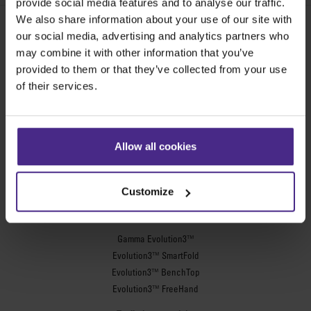
provide social media features and to analyse our traffic.
We also share information about your use of our site with
our social media, advertising and analytics partners who
may combine it with other information that you’ve
Share:
provided to them or that they’ve collected from your use
of their services.
Le macchine da taglio migliori al mondo
Allow all cookies
Cartellonistica
SteelTrak
Customize
Excalibur 3S
Evolution3™ cutters
Gamma Evolution3™
Evolution3™ SmartFold
Evolution3™ BenchTop
Evolution3™ FreeHand