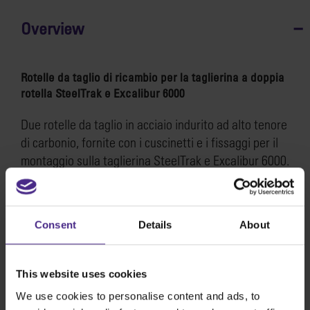
Overview
Rotelle da taglio di ricambio per la taglierina a doppia
rotella SteelTrak e Excalibur 6000
Due rotelle da taglio in acciaio indurito ad alto tenore
di carbonio, fornite con i cuscinetti e i fissaggi per il
montaggio sulla taglierina SteelTrak e Excalibur 6000.
Le rotelle sono compatibili con tutte le taglierine a
doppia rotella di colore argento che recano la dicitura
“C or C2” sulla parte anteriore del blocco centrale.
Consent
Details
About
N.B.: queste rotelle non sono compatibili con le
taglierine a doppia rotella dotate di piastra nera.
This website uses cookies
SKU:
STCOW
We use cookies to personalise content and ads, to