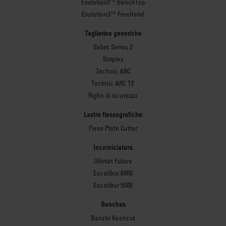
Evolution3™ BenchTop
Evolution3™ FreeHand
Taglierine generiche
Sabre Series 2
Simplex
Technic ARC
Technic ARC TE
Righe di sicurezza
Lastre flessografiche
Flexo Plate Cutter
Incorniciatura
Ultimat Futura
Excalibur 6000
Excalibur 5000
Benches
Banchi Keencut