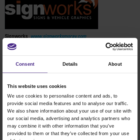
Signworks
www.signworksmoray.com
Signworks è un’azienda che offre servizi completi di
cartellonistica con sede nella Scozia settentrionale. L’azienda
progetta, produce e installa diversi tipi di soluzioni di
Consent
Details
About
cartellonistica per una clientela ampia e diversificata.
This website uses cookies
We use cookies to personalise content and ads, to
provide social media features and to analyse our traffic.
We also share information about your use of our site with
our social media, advertising and analytics partners who
may combine it with other information that you’ve
provided to them or that they’ve collected from your use
Tags:
come tagliare banner in PVC
,
Evolution3
,
Keencut
,
taglierina