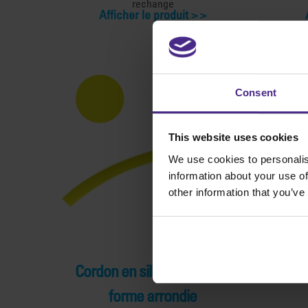
rechange
Afficher le produit >
Consent
This website uses cookies
We use cookies to personalis
information about your use of
other information that you’ve
Cordon en silicone jaune –
P
forme arrondie