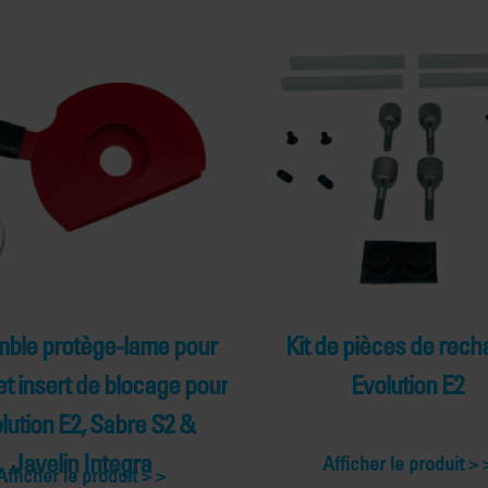
ble protège-lame pour
Kit de pièces de rec
et insert de blocage pour
Evolution E2
lution E2, Sabre S2 &
Javelin Integra
Afficher le produit >
Afficher le produit >