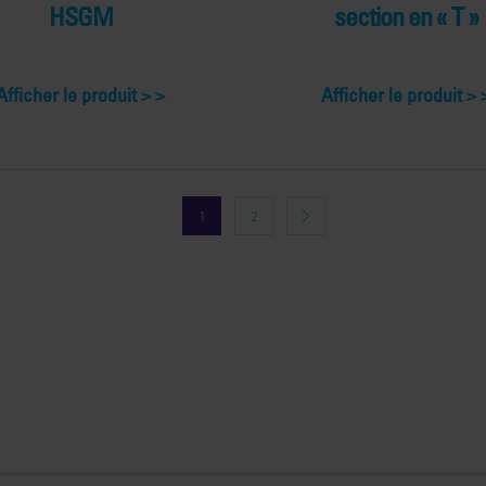
HSGM
section en « T »
Afficher le produit >
Afficher le produit >
1
2