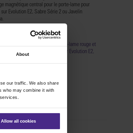
age
magnétique central pour
le
porte-lame
pour
s sur
Evolution E2,
Sabre Série 2
ou
Javelin
a.
nt remplacer l’ensemble protège-lame rouge et
t de blocage magnétique central sur Evolution E2,
About
 S2 & Javelin Integra >
:
KE21-014
se our traffic. We also share
ers who may combine it with
 services.
Allow all cookies