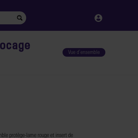
locage
Vue d'ensemble
ble protège-lame rouge et
insert
de