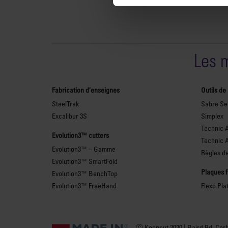
Les 
Fabrication d’enseignes
Outils de
SteelTrak
Sabre Ser
Excalibur 3S
Simplex
Technic 
Evolution3™ cutters
Technic 
Evolution3™ – Gamme
Règles de
Evolution3™ SmartFold
Plaques 
Evolution3™ BenchTop
Evolution3™ FreeHand
Flexo Pla
Ⓒ Keencut 2020 | Baird Rd, Cor