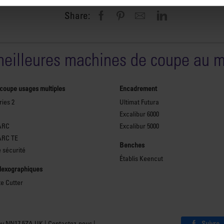
Share:
meilleures machines de coupe au 
 coupe usages multiples
Encadrement
ies 2
Ultimat Futura
Excalibur 6000
ARC
Excalibur 5000
ARC TE
Benches
 sécurité
Établis Keencut
flexographiques
te Cutter
Suivre
by NN17 5ZA UK |
Contactez-nous
|