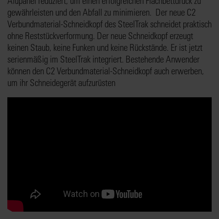
Alupanel reduziert, um einen erfolgreichen Flachbettdruck zu
gewährleisten und den Abfall zu minimieren. Der neue C2
Verbundmaterial-Schneidkopf des SteelTrak schneidet praktisch
ohne Reststückverformung. Der neue Schneidkopf erzeugt
keinen Staub, keine Funken und keine Rückstände. Er ist jetzt
serienmäßig im SteelTrak integriert. Bestehende Anwender
können den C2 Verbundmaterial-Schneidkopf auch erwerben,
um ihr Schneidegerät aufzurüsten