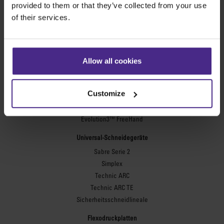
provided to them or that they’ve collected from your use
of their services.
Werbetechnik
SteelTrak
Excalibur 3S
Allow all cookies
Evolution3™ cutters
Evolution3™-Reihe
Customize
Evolution3™ SmartFold
Evolution3™ BenchTop
Evolution3™ FreeHand
Universal-Schneidegeräte
Sabre Serie 2
Simplex
Technic ARC
Technic ARC TE
Sicherheitsschneidlineale
Flexodruckplatten