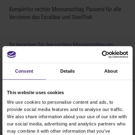
Kompletter rechter Messanschlag. Passend für alle
Versionen des Excalibur und SteelTrak.
So tauschen Sie den rechten Messanschlag am
Excalibur und SteelTrak aus >
SKU:
SE01-011
Consent
Details
About
This website uses cookies
We use cookies to personalise content and ads, to
Share:
provide social media features and to analyse our traffic.
We also share information about your use of our site with
our social media, advertising and analytics partners who
Die besten Schneidegeräte der Welt
may combine it with other information that you’ve