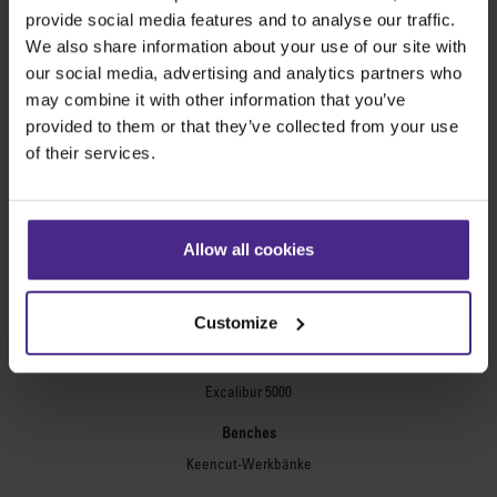
Evolution3™ FreeHand
provide social media features and to analyse our traffic.
We also share information about your use of our site with
Universal-Schneidegeräte
our social media, advertising and analytics partners who
Sabre Serie 2
may combine it with other information that you’ve
Simplex
provided to them or that they’ve collected from your use
Technic ARC
of their services.
Technic ARC TE
Sicherheitsschneidlineale
Flexodruckplatten
Allow all cookies
Flexo Plate Cutter
Bilderrahmung
Customize
Ultimat Futura
Excalibur 6000
Excalibur 5000
Benches
Keencut-Werkbänke