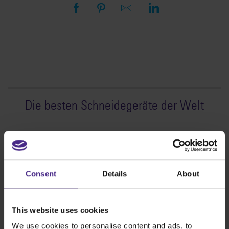
Die besten Schneidegeräte der Welt
Werbetechnik
SteelTrak
Excalibur 3S
Consent
Details
About
Evolution3™ cutters
Evolution3™-Reihe
This website uses cookies
Evolution3™ SmartFold
Evolution3™ BenchTop
We use cookies to personalise content and ads, to