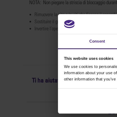
NOTA: Non piegare la striscia di bloccaggio duran
Rimuovere la vite o le viti che fissano il coperch
Sostituire il gruppo della striscia di bloccaggio f
Invertire l’operazione per installare il ricambio.
Consent
This website uses cookies
We use cookies to personalis
information about your use of
Ti ha aiutato?
sì /
No
other information that you’ve
Le