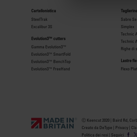
Cartellonistica
Taglierin
SteelTrak
Sabre Ser
Excalibur 3S
Simplex
Technic 
Evolution3™ cutters
Technic 
Gamma Evolution3™
Righe di 
Evolution3™ SmartFold
Lastre fl
Evolution3™ BenchTop
Evolution3™ FreeHand
Flexo Pla
Ⓒ Keencut 2020 | Baird Rd, Cor
Creato da DeType
|
Privacy
|
Cla
Politica dei resi
| Seguici