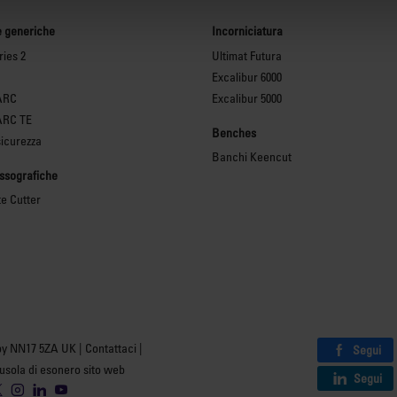
e generiche
Incorniciatura
ies 2
Ultimat Futura
Excalibur 6000
ARC
Excalibur 5000
ARC TE
Benches
sicurezza
Banchi Keencut
essografiche
te Cutter
by NN17 5ZA UK |
Contattaci
|
Segui
usola di esonero sito web
Segui