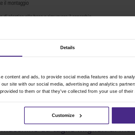
te il montaggio
io di plastica alla base e rimuovere il coperchio.
acendo scorrere la testa di taglio mentre la striscia viene inclinata all
Details
Share:
e content and ads, to provide social media features and to analy
 our site with our social media, advertising and analytics partn
 provided to them or that they’ve collected from your use of their
Customize
 macchine da taglio migliori al mo