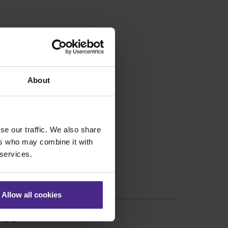
’indietro e staccata.
About
se our traffic. We also share
ers who may combine it with
 services.
Allow all cookies
ndo