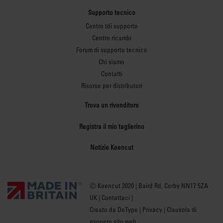
Supporto tecnico
Centro tdi supporto
Centro ricambi
Forum di supporto tecnico
Chi siamo
Contatti
Risorse per distributori
Trova un rivenditore
Registra il mio taglierino
Notizie Keencut
Ⓒ Keencut 2020 | Baird Rd, Corby NN17 5ZA
UK |
Contattaci
|
Creato da DeType
|
Privacy
|
Clausola di
esonero sito web