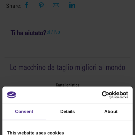
Share:
Ti ha aiutato?
sì /
No
Le macchine da taglio migliori al mondo
Cartellonistica
SteelTrak
Excalibur 3S
Consent
Details
About
Evolution3™ cutters
Gamma Evolution3™
Evolution3™ SmartFold
This website uses cookies
Evolution3™ BenchTop