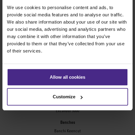
Evolution3™ FreeHand
We use cookies to personalise content and ads, to
provide social media features and to analyse our traffic.
Taglierine generiche
We also share information about your use of our site with
Sabre Series 2
our social media, advertising and analytics partners who
Simplex
may combine it with other information that you’ve
Technic ARC
provided to them or that they’ve collected from your use
Technic ARC TE
of their services.
Righe di sicurezza
Lastre flessografiche
Flexo Plate Cutter
Allow all cookies
Incorniciatura
Ultimat Futura
Customize
Excalibur 6000
Excalibur 5000
Benches
Banchi Keencut