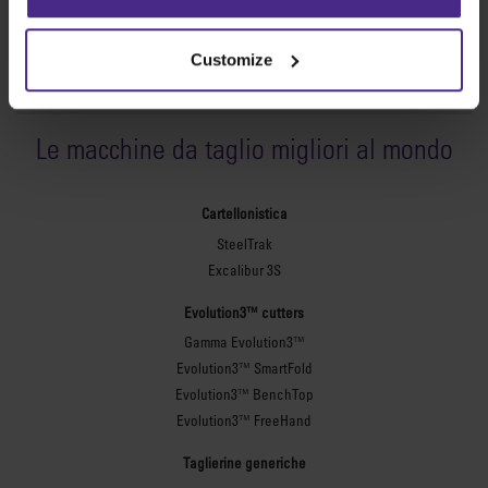
Ti ha aiutato?
sì /
No
Customize
Le macchine da taglio migliori al mondo
Cartellonistica
SteelTrak
Excalibur 3S
Evolution3™ cutters
Gamma Evolution3™
Evolution3™ SmartFold
Evolution3™ BenchTop
Evolution3™ FreeHand
Taglierine generiche