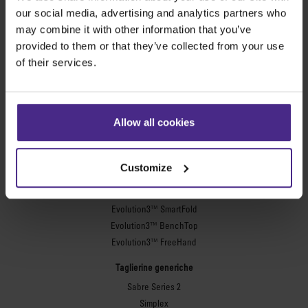
Share:
our social media, advertising and analytics partners who
may combine it with other information that you’ve
provided to them or that they’ve collected from your use
of their services.
Le macchine da taglio migliori al mondo
Cartellonistica
Allow all cookies
SteelTrak
Excalibur 3S
Customize
Evolution3™ cutters
Gamma Evolution3™
Evolution3™ SmartFold
Evolution3™ BenchTop
Evolution3™ FreeHand
Taglierine generiche
Sabre Series 2
Simplex