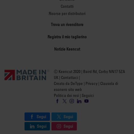
Contatti
Risorse per distributori
Trova un rivenditore
Registra il mio taglierino
Notizie Keencut
Ⓒ Keencut 2020 | Baird Rd, Corby NN17 5ZA
UK |
Contattaci
|
Creato da DeType
|
Privacy
|
Clausola di
esonero sito web
Politica dei resi
| Seguici
Segui
Segui
Segui
Segui