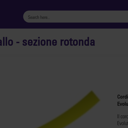
allo - sezione rotonda
Cordi
Evol
Il cor
Evolu