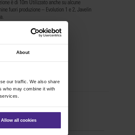
zione è di 10m Utilizzato anche su alcune
ine fuori produzione – Evolution 1 e 2, Javelin
a.
:
SILYR
About
se our traffic. We also share
ers who may combine it with
 services.
Allow all cookies