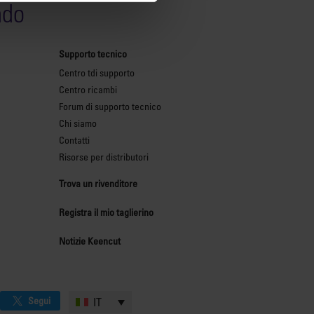
ndo
Supporto tecnico
Centro tdi supporto
Centro ricambi
Forum di supporto tecnico
Chi siamo
Contatti
Risorse per distributori
Trova un rivenditore
Registra il mio taglierino
Notizie Keencut
Segui
IT