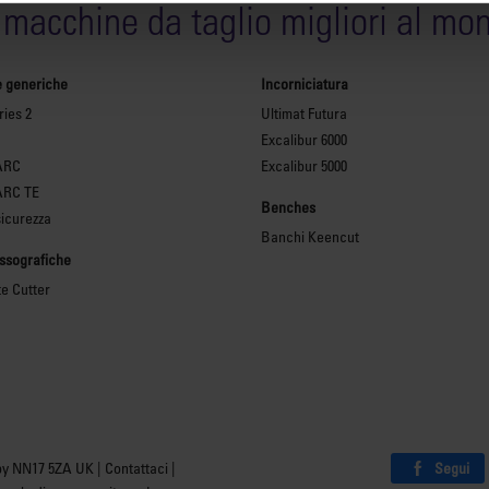
 macchine da taglio migliori al mo
e generiche
Incorniciatura
ies 2
Ultimat Futura
Excalibur 6000
ARC
Excalibur 5000
ARC TE
Benches
sicurezza
Banchi Keencut
essografiche
te Cutter
Segui
by NN17 5ZA UK |
Contattaci
|