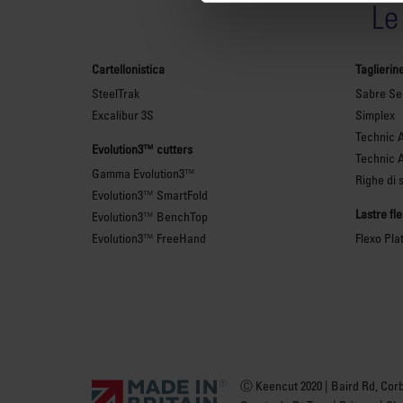
Le
Cartellonistica
Taglierin
SteelTrak
Sabre Ser
Excalibur 3S
Simplex
Technic 
Evolution3™ cutters
Technic 
Gamma Evolution3™
Righe di 
Evolution3™ SmartFold
Lastre fl
Evolution3™ BenchTop
Evolution3™ FreeHand
Flexo Pla
Ⓒ Keencut 2020 | Baird Rd, Cor