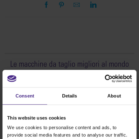
Le macchine da taglio migliori al mondo
Cartellonistica
SteelTrak
Consent
Details
About
Excalibur 3S
Evolution3™ cutters
Gamma Evolution3™
This website uses cookies
Evolution3™ SmartFold
We use cookies to personalise content and ads, to
Evolution3™ BenchTop
provide social media features and to analyse our traffic.