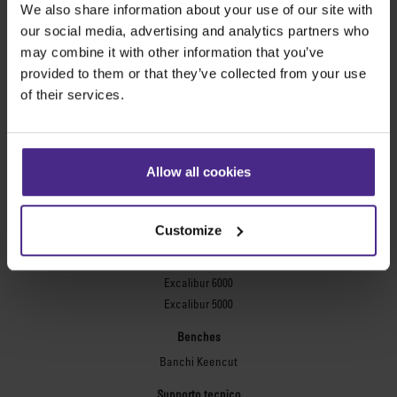
Evolution3™ FreeHand
We also share information about your use of our site with
our social media, advertising and analytics partners who
Taglierine generiche
may combine it with other information that you’ve
Sabre Series 2
provided to them or that they’ve collected from your use
Simplex
of their services.
Technic ARC
Technic ARC TE
Righe di sicurezza
Allow all cookies
Lastre flessografiche
Flexo Plate Cutter
Customize
Incorniciatura
Ultimat Futura
Excalibur 6000
Excalibur 5000
Benches
Banchi Keencut
Supporto tecnico