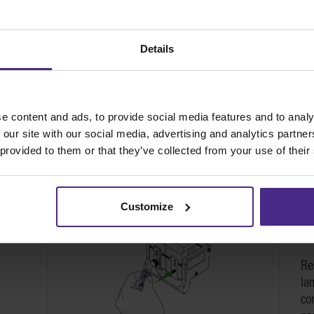
Details
So
re
vé
la
e content and ads, to provide social media features and to analy
hau
 our site with our social media, advertising and analytics partn
pl
 provided to them or that they’ve collected from your use of their
Customize
Re
la
co