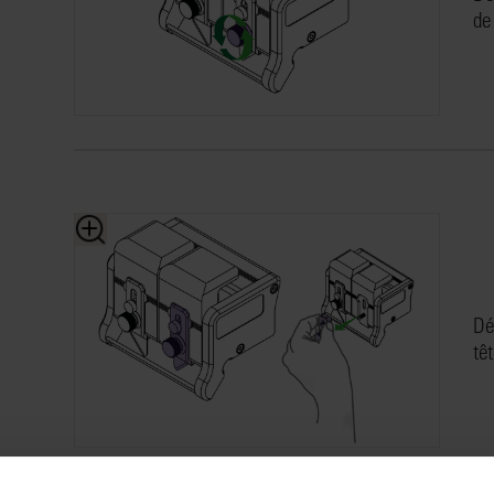
de
Dé
tê