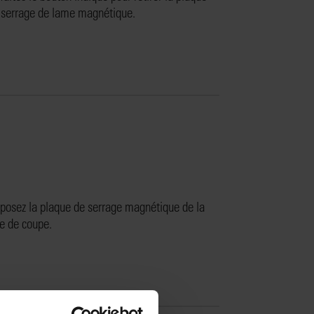
 serrage de lame magnétique.
posez la plaque de serrage magnétique de la
te de coupe.