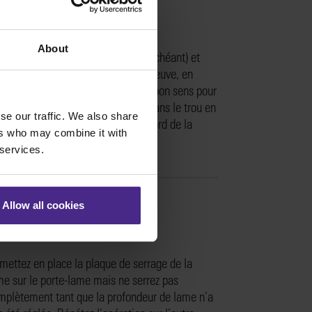
About
ulevez la lame émoussée (le cas échéant) et
mplacez-la par une lame Graphik neuve, en
rifiant qu’elle est orientée dans le bon sens pour
 découpe souhaitée. Insérez l’axe dans le trou en
se our traffic. We also share
t de la lame et alignez-le sur le bord de la
ers who may combine it with
aque de serrage.
 services.
Allow all cookies
mettez en place la plaque de serrage de la
me sur le porte-lame mais ne serrez pas
mplètement tant que la profondeur de lame n’a