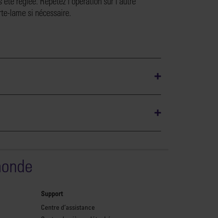
s été réglée. Répétez l’opération sur l’autre
rte-lame si nécessaire.
monde
Support
Centre d’assistance