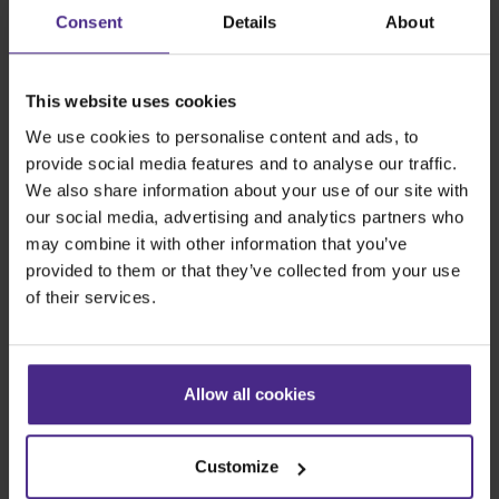
Consent
Details
About
Visitez le Centre de pièces détachées Keencut >
Les meilleures machines de coupe au
monde
This website uses cookies
We use cookies to personalise content and ads, to
provide social media features and to analyse our traffic.
Fabrication d’enseignes
We also share information about your use of our site with
SteelTrak
our social media, advertising and analytics partners who
Excalibur 3S
may combine it with other information that you’ve
Evolution3™ cutters
provided to them or that they’ve collected from your use
Evolution3™ – Gamme
of their services.
Evolution3™ SmartFold
Evolution3™ BenchTop
Evolution3™ FreeHand
Allow all cookies
Outils de coupe usages multiples
Sabre Series 2
Customize
Simplex