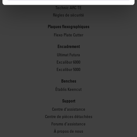
Technic ARC
Technic ARC TE
Règles de sécurité
Plaques flexographiques
Flexo Plate Cutter
Encadrement
Ultimat Futura
Excalibur 6000
Excalibur 5000
Benches
Établis Keencut
Support
Centre d’assistance
Centre de pièces détachées
Forums d’assistance
À propos de nous