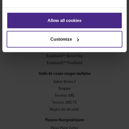
Fabrication d’enseignes
SteelTrak
Allow all cookies
Excalibur 3S
Evolution3™ cutters
Customize
Evolution3™ – Gamme
Evolution3™ SmartFold
Evolution3™ BenchTop
Evolution3™ FreeHand
Outils de coupe usages multiples
Sabre Series 2
Simplex
Technic ARC
Technic ARC TE
Règles de sécurité
Plaques flexographiques
Flexo Plate Cutter