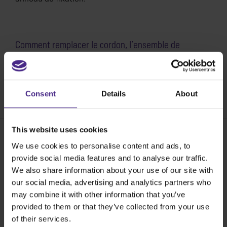
Comment remplacer le cordon, l’ensemble de
commutation et l’anneau de fixation sur toutes les
machines Excalibur >
SKU:
SE01-014
Consent
Details
About
This website uses cookies
We use cookies to personalise content and ads, to
Share:
provide social media features and to analyse our traffic.
We also share information about your use of our site with
our social media, advertising and analytics partners who
may combine it with other information that you’ve
Les meilleures machines de coupe au
provided to them or that they’ve collected from your use
monde
of their services.