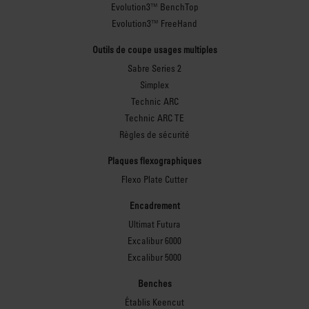
Evolution3™ BenchTop
Evolution3™ FreeHand
Outils de coupe usages multiples
Sabre Series 2
Simplex
Technic ARC
Technic ARC TE
Règles de sécurité
Plaques flexographiques
Flexo Plate Cutter
Encadrement
Ultimat Futura
Excalibur 6000
Excalibur 5000
Benches
Établis Keencut