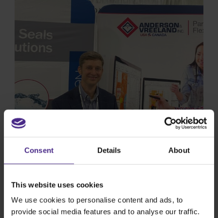
Keencut
Consent
Details
About
« Nous recommandons le Flexo Plate
Cutter de Keencut partout où nous
This website uses cookies
allons ! »
We use cookies to personalise content and ads, to
Anderson & Vreeland Inc. fournit des services à
provide social media features and to analyse our traffic.
l’industrie de l’impression flexographique depuis 60