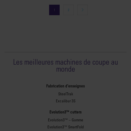
1
2
Les meilleures machines de coupe au
monde
Fabrication d’enseignes
SteelTrak
Excalibur 3S
Evolution3™ cutters
Evolution3™ – Gamme
Evolution3™ SmartFold