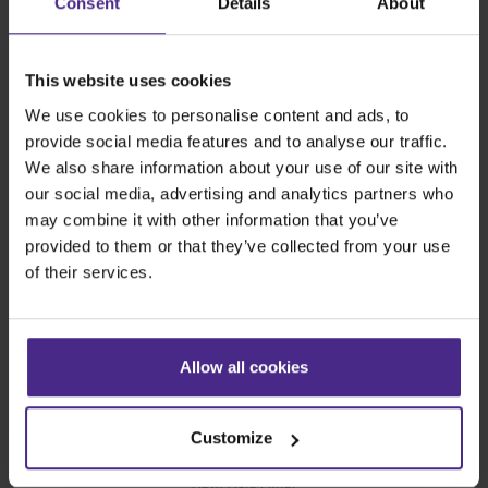
Consent
Details
About
Werbetechnik
SteelTrak
This website uses cookies
Excalibur 3S
We use cookies to personalise content and ads, to
Evolution3™ cutters
provide social media features and to analyse our traffic.
Evolution3™-Reihe
We also share information about your use of our site with
Evolution3™ SmartFold
our social media, advertising and analytics partners who
Evolution3™ BenchTop
may combine it with other information that you’ve
Evolution3™ FreeHand
provided to them or that they’ve collected from your use
of their services.
Universal-Schneidegeräte
Sabre Serie 2
Simplex
Technic ARC
Allow all cookies
Technic ARC TE
Sicherheitsschneidlineale
Customize
Flexodruckplatten
Flexo Plate Cutter