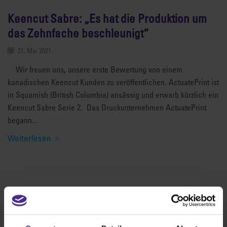
Keencut Sabre: „Es hat die Produktion um
das Zehnfache beschleunigt“
21. Mai 2021
Wir freuen uns, unsere erste Bewertung von einem
kanadischen Keencut Kunden zu veröffentlichen. ActuatePrint ist
in Squamish (British Columbia) ansässig und erwarb kürzlich ein
Keencut Sabre Serie 2. Das Druckunternehmen ActuatePrint
begann...
Weiterlesen
Die besten Schneidegeräte der Welt