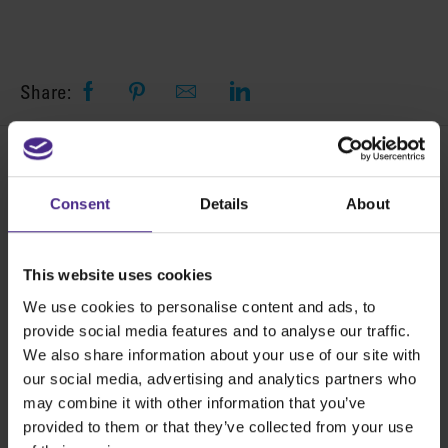
Share:
Fanden Sie dies
Ja /
Nee
Consent
Details
About
nützlich?
This website uses cookies
We use cookies to personalise content and ads, to
Die besten Schneidegeräte der Welt
provide social media features and to analyse our traffic.
We also share information about your use of our site with
our social media, advertising and analytics partners who
Werbetechnik
may combine it with other information that you’ve
SteelTrak
provided to them or that they’ve collected from your use
Excalibur 3S