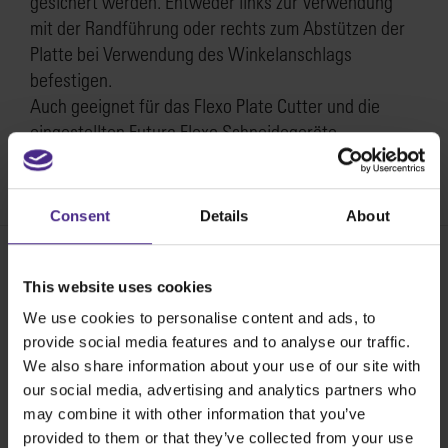
gesichert werden. Entweder links zur Verwendung
mit der Randführung oder rechts zum Abstützen der
Platte bei Verwendung des Winkelanschlags
befestigen.
Auch geeignet für das Flexo Plate Cutter und die
eingestellten Futura Flexo Schneidegeräte.
SKU:
SUP60
Consent
Details
About
This website uses cookies
Share:
We use cookies to personalise content and ads, to
provide social media features and to analyse our traffic.
We also share information about your use of our site with
Die besten Schneidegeräte der Welt
our social media, advertising and analytics partners who
may combine it with other information that you’ve
provided to them or that they’ve collected from your use
Werbetechnik