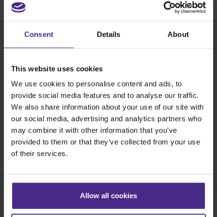
Befestigungsschraube x 1
1,5-mm-Inbusschlüssel x 1
Consent
Details
About
Anleitungen
Sicherheitshinweise:
This website uses cookies
Bei der Arbeit mit Glas ist es wichtig, Handschuhe und
Augenschutz zu tragen
We use cookies to personalise content and ads, to
provide social media features and to analyse our traffic.
Der Glasschneidebausatz ist für eine maximale
We also share information about your use of our site with
Schnittlänge von 165 cm ausgelegt. Anwendern, die
our social media, advertising and analytics partners who
eine längere Schnittlänge als 165 cm benötigen, wird
may combine it with other information that you’ve
aus Sicherheitsgründen ein horizontales Verfahren mit
provided to them or that they’ve collected from your use
Montage auf einer Werkbank empfohlen
of their services.
SKU:
STGLC
Allow all cookies