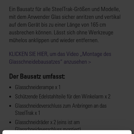
Ein Bausatz für alle SteelTrak-Größen und Modelle,
mit dem Anwender Glas sicher anritzen und vertikal
auf dem Gerät bis zu einer Länge von 165 cm
ausbrechen können. Lässt sich ohne Werkzeuge
mühelos anklippen und wieder entfernen.
KLICKEN SIE HIER, um das Video „Montage des
Glasschneidebausatzes“ anzusehen >
Der Bausatz umfasst:
Glasschneiderampe x 1
Schützende Edelstahlteile für den Winkelarm x 2
Glasschneideverschluss zum Anbringen an das
SteelTrak x 1
Glasschneidräder x 2 (eins ist am
Glasschneideverschluss montiert)