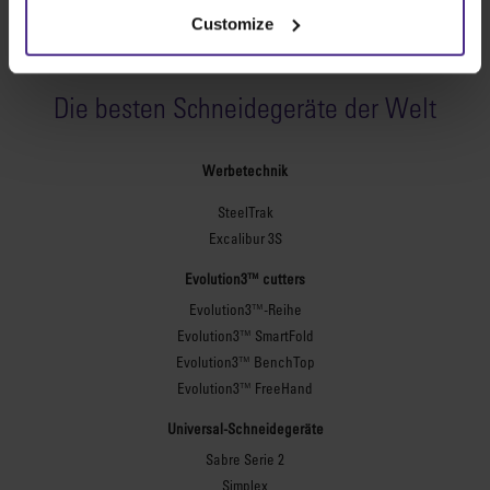
Share:
Customize
Die besten Schneidegeräte der Welt
Werbetechnik
SteelTrak
Excalibur 3S
Evolution3™ cutters
Evolution3™-Reihe
Evolution3™ SmartFold
Evolution3™ BenchTop
Evolution3™ FreeHand
Universal-Schneidegeräte
Sabre Serie 2
Simplex