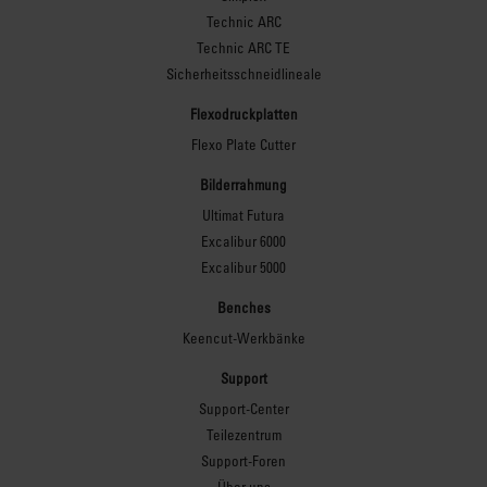
Technic ARC
Technic ARC TE
Sicherheitsschneidlineale
Flexodruckplatten
Flexo Plate Cutter
Bilderrahmung
Ultimat Futura
Excalibur 6000
Excalibur 5000
Benches
Keencut-Werkbänke
Support
Support-Center
Teilezentrum
Support-Foren
Über uns