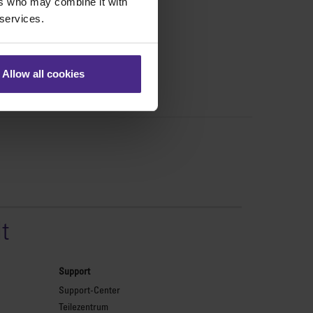
ers who may combine it with
 services.
Allow all cookies
t
Support
Support-Center
Teilezentrum