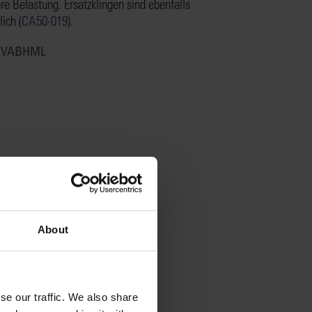
ere Belastung. Ersatzklingen sind ebenfalls
lich (
CA50-019
).
:
VABHML
About
se our traffic. We also share