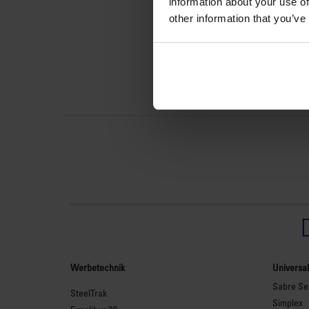
information about your use of
other information that you’ve
Werbetechnik
Universa
Sabre Ser
SteelTrak
Simplex