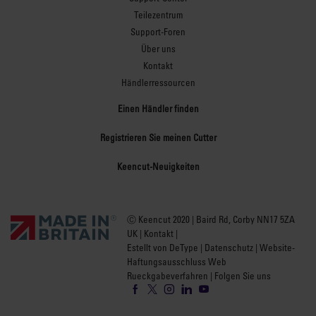
Teilezentrum
Support-Foren
Über uns
Kontakt
Händlerressourcen
Einen Händler finden
Registrieren Sie meinen Cutter
Keencut-Neuigkeiten
Ⓒ Keencut 2020 | Baird Rd, Corby NN17 5ZA
UK |
Kontakt
|
Estellt von DeType
|
Datenschutz
|
Website-
Haftungsausschluss Web
Rueckgabeverfahren
| Folgen Sie uns