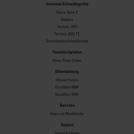
Universal-Schneidegeräte
Sabre Serie 2
Simplex
Technic ARC
Technic ARC TE
Sicherheitsschneidlineale
Flexodruckplatten
Flexo Plate Cutter
Bilderrahmung
Ultimat Futura
Excalibur 6000
Excalibur 5000
Benches
Keencut-Werkbänke
Support
Support-Center