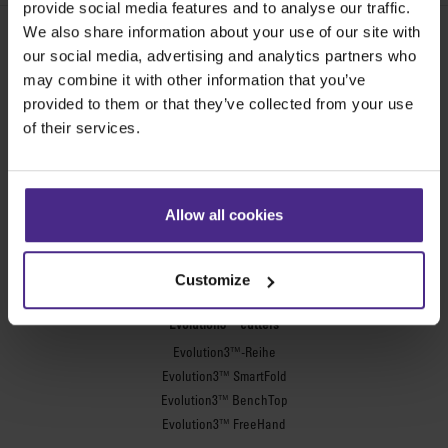
provide social media features and to analyse our traffic.
We also share information about your use of our site with
our social media, advertising and analytics partners who
Share:
may combine it with other information that you’ve
provided to them or that they’ve collected from your use
of their services.
Die besten Schneidegeräte der Welt
Allow all cookies
Werbetechnik
SteelTrak
Customize
Excalibur 3S
Evolution3™ cutters
Evolution3™-Reihe
Evolution3™ SmartFold
Evolution3™ BenchTop
Evolution3™ FreeHand