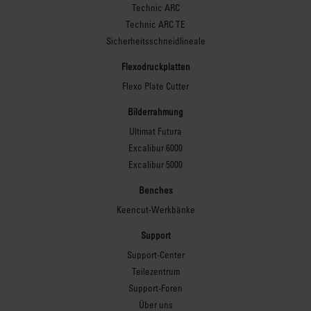
Technic ARC
Technic ARC TE
Sicherheitsschneidlineale
Flexodruckplatten
Flexo Plate Cutter
Bilderrahmung
Ultimat Futura
Excalibur 6000
Excalibur 5000
Benches
Keencut-Werkbänke
Support
Support-Center
Teilezentrum
Support-Foren
Über uns