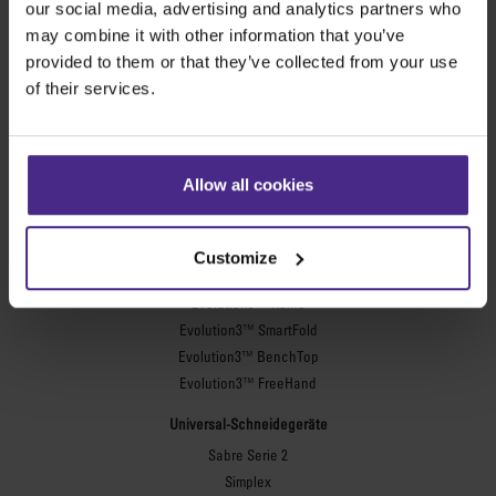
our social media, advertising and analytics partners who
may combine it with other information that you’ve
provided to them or that they’ve collected from your use
of their services.
Die besten Schneidegeräte der Welt
Werbetechnik
Allow all cookies
SteelTrak
Excalibur 3S
Customize
Evolution3™ cutters
Evolution3™-Reihe
Evolution3™ SmartFold
Evolution3™ BenchTop
Evolution3™ FreeHand
Universal-Schneidegeräte
Sabre Serie 2
Simplex