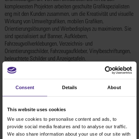
komplexesten Projekten arbeiten geschulte Grafikspezialisten
eng mit den Kunden zusammen, um die Kreativität und visuelle
Wirkung von Umweltgrafiken, mobilen Grafiken,
Orientierungslösungen und Werbedisplays zu maximieren. Sie
sind spezialisiert auf Banner, Aufklebern,
Fahrzeugvollverklebungen, Verzeichnis- und
Orientierungsschilder, Fahrzeugaufkleber, Vinylbeschriftungen,
beleuchtete Schilder und Anzeigetafeln.
http://www.image360.com/tuckerga
Consent
Details
About
Tags:
Evolution3
,
Fallbeispiel
This website uses cookies
We use cookies to personalise content and ads, to
provide social media features and to analyse our traffic.
We also share information about your use of our site with