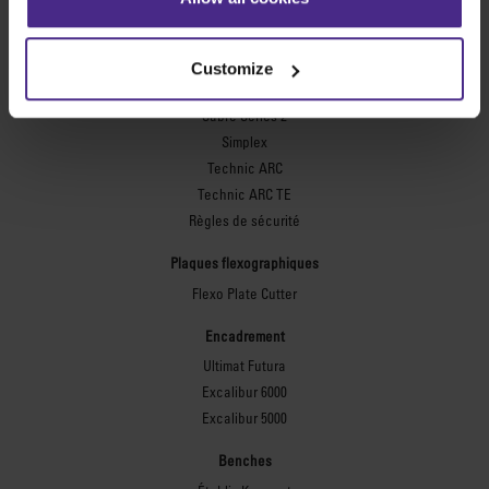
Evolution3™ BenchTop
Evolution3™ FreeHand
Customize
Outils de coupe usages multiples
Sabre Series 2
Simplex
Technic ARC
Technic ARC TE
Règles de sécurité
Plaques flexographiques
Flexo Plate Cutter
Encadrement
Ultimat Futura
Excalibur 6000
Excalibur 5000
Benches