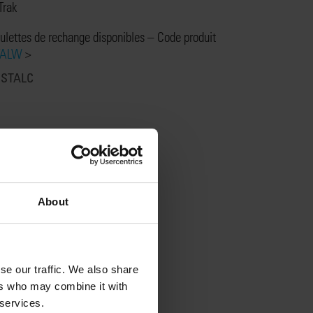
Trak
ulettes de rechange disponibles – Code produit
TALW
>
:
STALC
About
se our traffic. We also share
ers who may combine it with
 services.