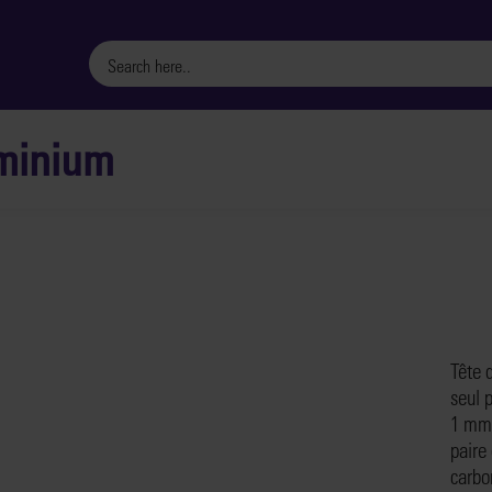
uminium
Tête 
seul 
1 mm 
paire
carbo