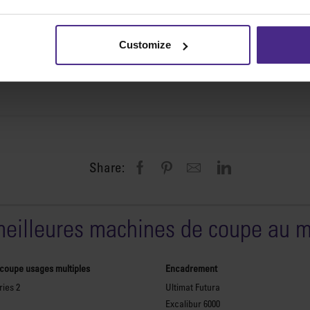
Customize
Share:
meilleures machines de coupe au 
 coupe usages multiples
Encadrement
ies 2
Ultimat Futura
Excalibur 6000