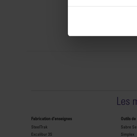
Les 
Fabrication d’enseignes
Outils de
SteelTrak
Sabre Ser
Excalibur 3S
Simplex