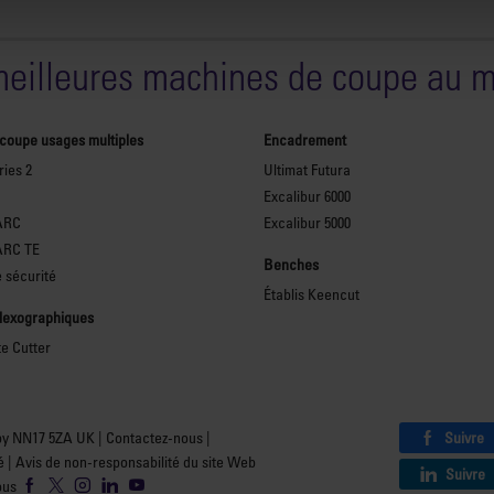
meilleures machines de coupe au 
 coupe usages multiples
Encadrement
ies 2
Ultimat Futura
Excalibur 6000
ARC
Excalibur 5000
ARC TE
Benches
 sécurité
Établis Keencut
flexographiques
te Cutter
Suivre
by NN17 5ZA UK |
Contactez-nous
|
é
|
Avis de non-responsabilité du site Web
Suivre
ous