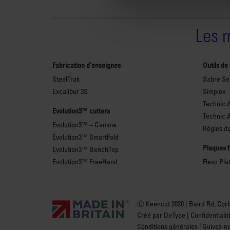
Les 
Fabrication d’enseignes
Outils de
SteelTrak
Sabre Ser
Excalibur 3S
Simplex
Technic 
Evolution3™ cutters
Technic 
Evolution3™ – Gamme
Règles de
Evolution3™ SmartFold
Plaques 
Evolution3™ BenchTop
Evolution3™ FreeHand
Flexo Pla
Ⓒ Keencut 2020 | Baird Rd, Cor
Créé par DeType
|
Confidentialit
Conditions générales
| Suivez-n