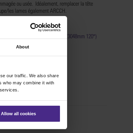
magée ou usée. Idéalement, remplacer la tête
upe/les lames également ARCCH.
nt remplacer la bande de coupe (3048mm 120″)
echnic ARC ou Technic ARC TE >
About
:
KT61-305
se our traffic. We also share
ers who may combine it with
 services.
Allow all cookies