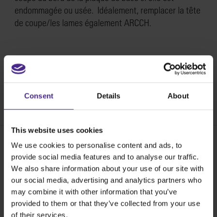
endommagée ou usée. Idéalement, remplacer la tête
de coupe/les lames également ARCCH.
Comment remplacer la bande de coupe (1524mm 60″)
sur Technic ARC ou Technic ARC TE >
Consent
Details
About
SKU:
KT61-152
This website uses cookies
We use cookies to personalise content and ads, to
provide social media features and to analyse our traffic.
Share:
We also share information about your use of our site with
our social media, advertising and analytics partners who
may combine it with other information that you’ve
Les meilleures machines de coupe au
provided to them or that they’ve collected from your use
monde
of their services.