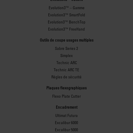
Evolution3™ – Gamme
Evolution3™ SmartFold
Evolution3™ BenchTop
Evolution3™ FreeHand
Outils de coupe usages multiples
Sabre Series 2
Simplex
Technic ARC
Technic ARC TE
Règles de sécurité
Plaques flexographiques
Flexo Plate Cutter
Encadrement
Ultimat Futura
Excalibur 6000
Excalibur 5000