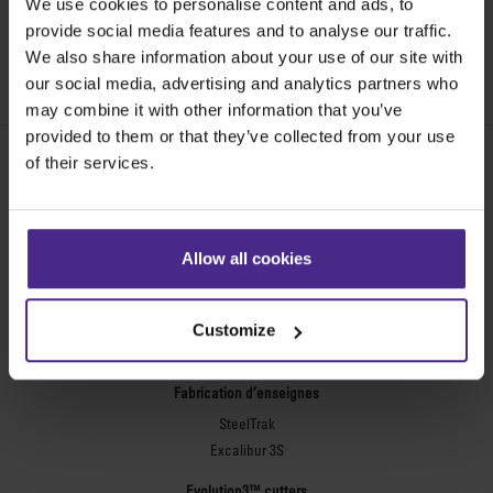
We use cookies to personalise content and ads, to
machine.
provide social media features and to analyse our traffic.
We also share information about your use of our site with
SKU:
CA50-030
our social media, advertising and analytics partners who
may combine it with other information that you’ve
provided to them or that they’ve collected from your use
of their services.
Share:
Allow all cookies
Les meilleures machines de coupe au
monde
Customize
Fabrication d’enseignes
SteelTrak
Excalibur 3S
Evolution3™ cutters