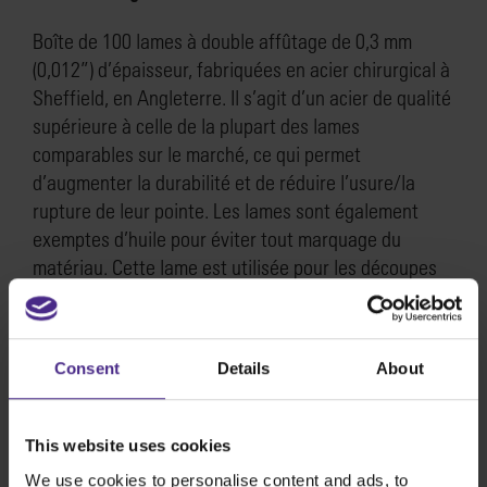
Boîte de 100 lames à double affûtage de 0,3 mm
(0,012”) d’épaisseur, fabriquées en acier chirurgical à
Sheffield, en Angleterre. Il s’agit d’un acier de qualité
supérieure à celle de la plupart des lames
comparables sur le marché, ce qui permet
d’augmenter la durabilité et de réduire l’usure/la
rupture de leur pointe. Les lames sont également
exemptes d’huile pour éviter tout marquage du
matériau. Cette lame est utilisée pour les découpes
en biseau et verticales dans l’Ultimat Futura, Flexo
Plate Cutter et pour la coupe de panneaux
composites en aluminium, par exemple Dibond, dans
Consent
Details
About
la tête d’outil Evolution3 Rocker.
Pour la compatibilité avec les machines en fin de
This website uses cookies
série, veuillez vous référer à la page d’assistance de
We use cookies to personalise content and ads, to
votre machine.