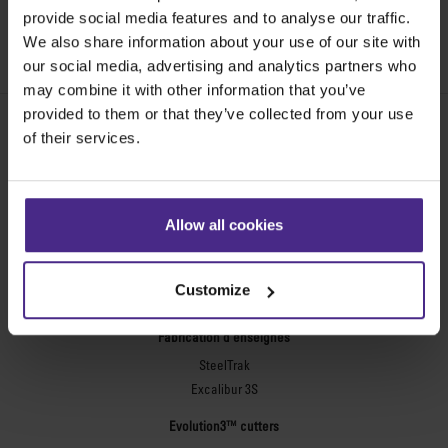
provide social media features and to analyse our traffic.
We also share information about your use of our site with
SKU:
CA50-017
our social media, advertising and analytics partners who
may combine it with other information that you’ve
provided to them or that they’ve collected from your use
of their services.
Share:
Allow all cookies
Les meilleures machines de coupe au
monde
Customize
Fabrication d’enseignes
SteelTrak
Excalibur 3S
Evolution3™ cutters