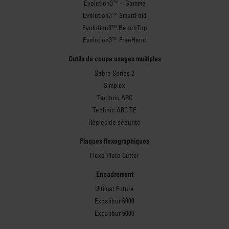
Evolution3™ – Gamme
Evolution3™ SmartFold
Evolution3™ BenchTop
Evolution3™ FreeHand
Outils de coupe usages multiples
Sabre Series 2
Simplex
Technic ARC
Technic ARC TE
Règles de sécurité
Plaques flexographiques
Flexo Plate Cutter
Encadrement
Ultimat Futura
Excalibur 6000
Excalibur 5000