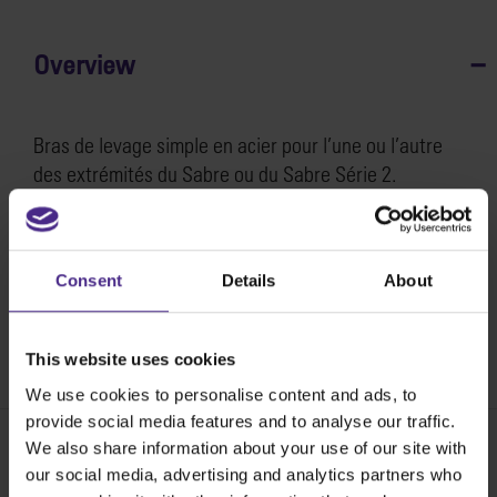
Overview
Bras de levage simple en acier pour l’une ou l’autre
des extrémités du Sabre ou du Sabre Série 2.
Comment remplacer le bras de levage sur le Sabre &
Consent
Details
About
et le Sabre Série 2 >
SKU:
KS11-100
This website uses cookies
We use cookies to personalise content and ads, to
provide social media features and to analyse our traffic.
We also share information about your use of our site with
our social media, advertising and analytics partners who
Share: