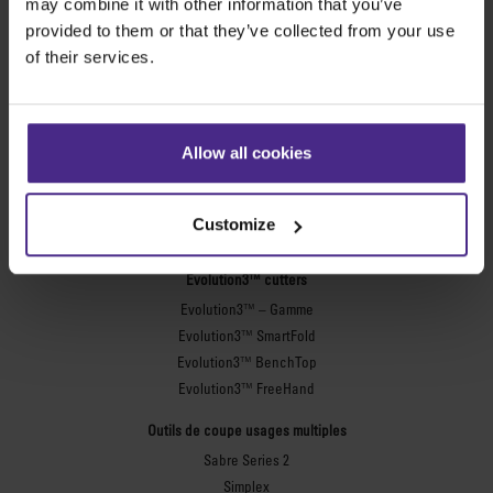
may combine it with other information that you’ve
provided to them or that they’ve collected from your use
of their services.
Les meilleures machines de coupe au
monde
Allow all cookies
Fabrication d’enseignes
SteelTrak
Customize
Excalibur 3S
Evolution3™ cutters
Evolution3™ – Gamme
Evolution3™ SmartFold
Evolution3™ BenchTop
Evolution3™ FreeHand
Outils de coupe usages multiples
Sabre Series 2
Simplex