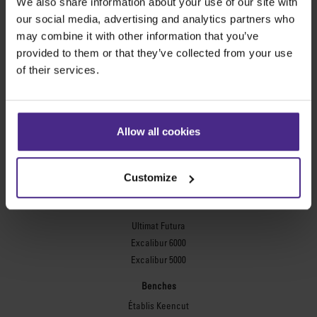
We also share information about your use of our site with
Evolution3™ BenchTop
our social media, advertising and analytics partners who
Evolution3™ FreeHand
may combine it with other information that you’ve
Outils de coupe usages multiples
provided to them or that they’ve collected from your use
Sabre Series 2
of their services.
Simplex
Technic ARC
Technic ARC TE
Allow all cookies
Règles de sécurité
Plaques flexographiques
Customize
Flexo Plate Cutter
Encadrement
Ultimat Futura
Excalibur 6000
Excalibur 5000
Benches
Établis Keencut